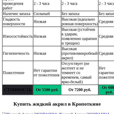
проведения
2 - 3 часа
2 - 3 часа
2 - 3 час
работ
Наличие запаха
Сильный
Без запаха
Без запа
Гладкость
Высокая (идеально
Низкая
Средняя
поверхности
ровная поверхность)
Высокая (устойчив
к ударам,
Износостойкость
Низкая
Средняя
появлению царапин
и трещин)
Высокая
Гигиеничность
Низкая
(противомикробный
Средняя
акрил)
Отсутствует (не
желтеет и не
Нет
Нет гарантии
Пожелтение
темнеет со
гарантии
от пожелтения
временем, самый
пожелте
ярко-белый)
От 60
СТОИМОСТЬ
От 5500 руб.
От 7200 руб.
руб.
Купить жидкий акрил в Кропоткине