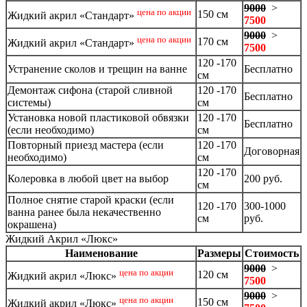
9000
>
цена по акции
150 см
Жидкий акрил «Стандарт»
7500
9000
>
цена по акции
170 см
Жидкий акрил «Стандарт»
7500
120 -170
Устранение сколов и трещин на ванне
Бесплатно
см
Демонтаж сифона (старой сливной
120 -170
Бесплатно
системы)
см
Установка новой пластиковой обвязки
120 -170
Бесплатно
(если необходимо)
см
Повторный приезд мастера (если
120 -170
Договорная
необходимо)
см
120 -170
Колеровка в любой цвет на выбор
200 руб.
см
Полное снятие старой краски (если
120 -170
300-1000
ванна ранее была некачественно
см
руб.
окрашена)
Жидкий Акрил «Люкс»
Наименование
Размеры
Стоимость
9000
>
цена по акции
120 см
Жидкий акрил «Люкс»
7500
9000
>
цена по акции
150 см
Жидкий акрил «Люкс»