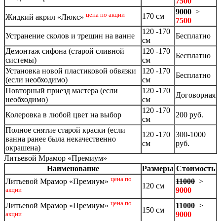
7500
9000
>
цена по акции
170 см
Жидкий акрил «Люкс»
7500
120 -170
Устранение сколов и трещин на ванне
Бесплатно
см
Демонтаж сифона (старой сливной
120 -170
Бесплатно
системы)
см
Установка новой пластиковой обвязки
120 -170
Бесплатно
(если необходимо)
см
Повторный приезд мастера (если
120 -170
Договорная
необходимо)
см
120 -170
Колеровка в любой цвет на выбор
200 руб.
см
Полное снятие старой краски (если
120 -170
300-1000
ванна ранее была некачественно
см
руб.
окрашена)
Литьевой Мрамор «Премиум»
Наименование
Размеры
Стоимость
цена по
11000
>
Литьевой Мрамор «Премиум»
120 см
9000
акции
цена по
11000
>
Литьевой Мрамор «Премиум»
150 см
9000
акции