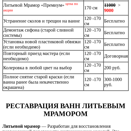
цена по
11000
>
Литьевой Мрамор «Премиум»
170 см
9000
акции
120 -170
Устранение сколов и трещин на ванне
Бесплатно
см
Демонтаж сифона (старой сливной
120 -170
Бесплатно
системы)
см
Установка новой пластиковой обвязки
120 -170
Бесплатно
(если необходимо)
см
Повторный приезд мастера (если
120 -170
Договорная
необходимо)
см
120 -170
Колеровка в любой цвет на выбор
200 руб.
см
Полное снятие старой краски (если
120 -170
300-1000
ванна ранее была некачественно
см
руб.
окрашена)
РЕСТАВРАЦИЯ ВАНН ЛИТЬЕВЫМ
МРАМОРОМ
Литьевой мрамор
— Разработан для восстановления