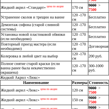
9000
>
цена по акции
Жидкий акрил «Стандарт»
170 см
7500
120 -170
Устранение сколов и трещин на ванне
Бесплатно
см
Демонтаж сифона (старой сливной
120 -170
Бесплатно
системы)
см
Установка новой пластиковой обвязки
120 -170
Бесплатно
(если необходимо)
см
Повторный приезд мастера (если
120 -170
Договорная
необходимо)
см
120 -170
Колеровка в любой цвет на выбор
200 руб.
см
Полное снятие старой краски (если
120 -170
300-1000
ванна ранее была некачественно
см
руб.
окрашена)
Жидкий Акрил «Люкс»
Наименование
Размеры
Стоимость
9000
>
цена по акции
Жидкий акрил «Люкс»
120 см
7500
9000
>
цена по акции
Жидкий акрил «Люкс»
150 см
7500
9000
>
цена по акции