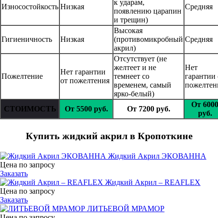
к ударам,
Износостойкость
Низкая
Средняя
появлению царапин
и трещин)
Высокая
Гигиеничность
Низкая
(противомикробный
Средняя
акрил)
Отсутствует (не
желтеет и не
Нет
Нет гарантии
Пожелтение
темнеет со
гарантии 
от пожелтения
временем, самый
пожелтен
ярко-белый)
От 600
СТОИМОСТЬ
От 5500 руб.
От 7200 руб.
руб.
Купить жидкий акрил в Кропоткине
Жидкий Акрил ЭКОВАННА
Цена по запросу
Заказать
Жидкий Акрил – REAFLEX
Цена по запросу
Заказать
ЛИТЬЕВОЙ МРАМОР
Цена по запросу