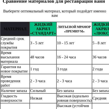
Сравнение материалов для реставрации ванн
Выберите оптимальный материал, который подойдет именно
вам
ЖИДКИЙ
ЖИДКИ
ЛИТЬЕВОЙ МРАМОР
МАТЕРИАЛ
АКРИЛ
АКРИ
«ПРЕМИУМ»
«СТАНДАРТ»
«ЛЮКС
Средний срок
службы
3 - 5 лет
10 - 15 лет
5 - 8 лет
покрытия
Время
высыхания
48 часов
16 - 24 часа
36 часов
материала
Гарантия на
1 год
3 года
2 года
новое покрытие
Время
проведения
2 - 3 часа
2 - 3 часа
2 - 3 часа
работ
Наличие запаха
Сильный
Без запаха
Без запах
Гладкость
Высокая (идеально
Низкая
Средняя
поверхности
ровная поверхность)
Высокая (устойчив