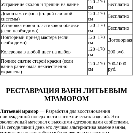
120 -170
Устранение сколов и трещин на ванне
Бесплатно
см
Демонтаж сифона (старой сливной
120 -170
Бесплатно
системы)
см
Установка новой пластиковой обвязки
120 -170
Бесплатно
(если необходимо)
см
Повторный приезд мастера (если
120 -170
Договорная
необходимо)
см
120 -170
Колеровка в любой цвет на выбор
200 руб.
см
Полное снятие старой краски (если
120 -170
300-1000
ванна ранее была некачественно
см
руб.
окрашена)
РЕСТАВРАЦИЯ ВАНН ЛИТЬЕВЫМ
МРАМОРОМ
Литьевой мрамор
— Разработан для восстановления
поврежденной поверхности сантехнических изделий. Это
экологичный материал с высокими адгезионными свойствами.
На сегодняшний день это лучшая альтернатива замене ванны,
которая позволяет добиться безупречного результата с