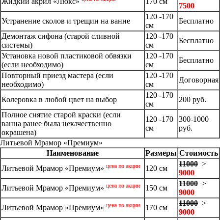
Жидкий акрил «Люкс»
170 см
7500
120 -170
Устранение сколов и трещин на ванне
Бесплатно
см
Демонтаж сифона (старой сливной
120 -170
Бесплатно
системы)
см
Установка новой пластиковой обвязки
120 -170
Бесплатно
(если необходимо)
см
Повторный приезд мастера (если
120 -170
Договорная
необходимо)
см
120 -170
Колеровка в любой цвет на выбор
200 руб.
см
Полное снятие старой краски (если
120 -170
300-1000
ванна ранее была некачественно
см
руб.
окрашена)
Литьевой Мрамор «Премиум»
Наименование
Размеры
Стоимость
11000
>
цена по акции
Литьевой Мрамор «Премиум»
120 см
9000
11000
>
цена по акции
Литьевой Мрамор «Премиум»
150 см
9000
11000
>
цена по акции
Литьевой Мрамор «Премиум»
170 см
9000